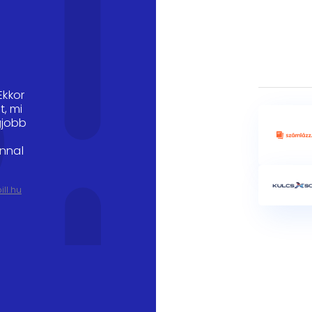
Ekkor
t, mi
gjobb
onnal
ill.hu