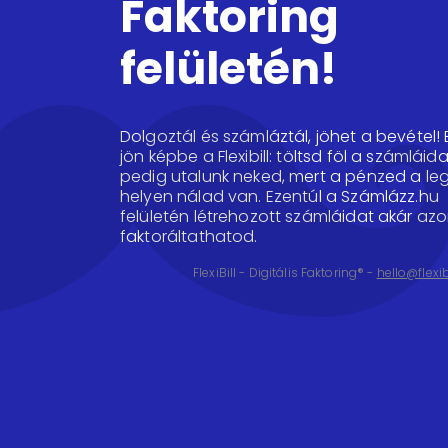
Faktoring
felületén!
Dolgoztál és számláztál, jöhet a bevétel! 
jön képbe a Flexibill: töltsd föl a számláida
pedig utalunk neked, mert a pénzed a le
helyen nálad van. Ezentúl a Számlázz.hu
felületén létrehozott számláidat akár az
faktoráltathatod.
FlexiBill - Digitális Faktoring® -
hello@flexib