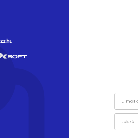
E-mail 
Jelszó